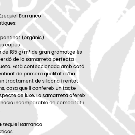
Ezequiel Barranco
tiques:
pentinat (orgànic)
ues capes
 de 185 g/m² de gran gramatge és
versió de la samarreta perfecta
queta. Està confeccionada amb cotó
ntinat de primera qualitat i s’ha
n tractament de silicona i rentat
, cosa que li confereix un tacte
aspecte de luxe. La samarreta ofereix
nació incomparable de comoditat i
.
 Ezequiel Barranco
ticas: