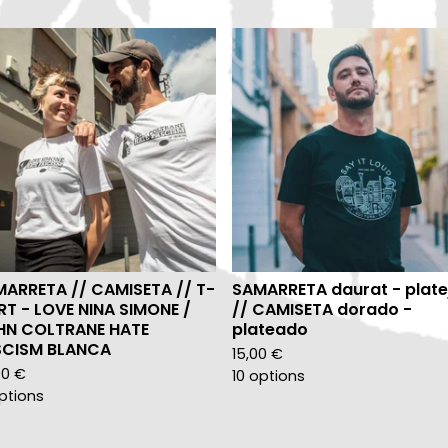
ARRETA // CAMISETA // T-
SAMARRETA daurat - plate
RT - LOVE NINA SIMONE /
// CAMISETA dorado -
HN COLTRANE HATE
plateado
SCISM BLANCA
15,00
€
00
€
10 options
options