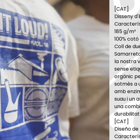
[CAT]
Disseny d'
Caracterís
185 g/m²
100% cotó 
Coll de d
Samarreta
la nostra 
sense eti
orgànic pe
sotmès a u
amb enzims
suau i un 
una combi
durabilitat
[CAT]
Diseño de
Caracterís