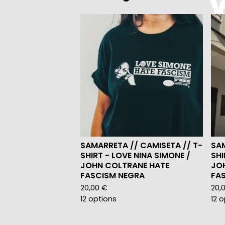
SAMARRETA // CAMISETA // T-
SAM
SHIRT - LOVE NINA SIMONE /
SHI
JOHN COLTRANE HATE
JO
FASCISM NEGRA
FA
20,00
€
20,
12 options
12 