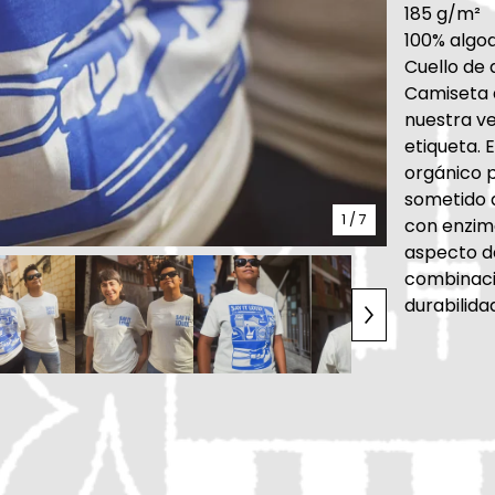
185 g/m²
100% algo
Cuello de
Camiseta 
nuestra ve
etiqueta.
orgánico p
sometido a
1
/ 7
con enzima
aspecto de
combinaci
durabilida